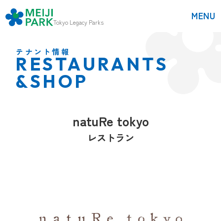
MENU
Tokyo
Legacy Parks
テナント情報
RESTAURANTS
&SHOP
natuRe tokyo
レストラン